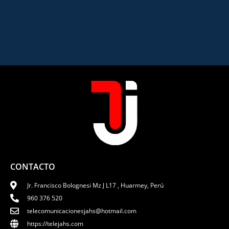
CONTACTO
Jr. Francisco Bolognesi Mz J L17 , Huarmey, Perú
960 376 520
telecomunicacionesjahs@hotmail.com
https://telejahs.com