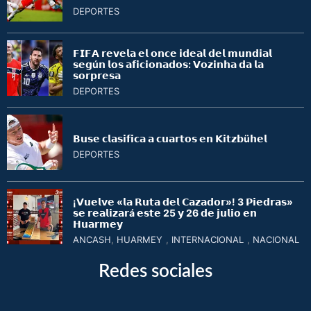
DEPORTES
𝗙𝗜𝗙𝗔 𝗿𝗲𝘃𝗲𝗹𝗮 𝗲𝗹 𝗼𝗻𝗰𝗲 𝗶𝗱𝗲𝗮𝗹 𝗱𝗲𝗹 𝗺𝘂𝗻𝗱𝗶𝗮𝗹
𝘀𝗲𝗴ú𝗻 𝗹𝗼𝘀 𝗮𝗳𝗶𝗰𝗶𝗼𝗻𝗮𝗱𝗼𝘀: 𝗩𝗼𝘇𝗶𝗻𝗵𝗮 𝗱𝗮 𝗹𝗮
𝘀𝗼𝗿𝗽𝗿𝗲𝘀𝗮
DEPORTES
𝗕𝘂𝘀𝗲 𝗰𝗹𝗮𝘀𝗶𝗳𝗶𝗰𝗮 𝗮 𝗰𝘂𝗮𝗿𝘁𝗼𝘀 𝗲𝗻 𝗞𝗶𝘁𝘇𝗯ü𝗵𝗲𝗹
DEPORTES
¡𝗩𝘂𝗲𝗹𝘃𝗲 «𝗹𝗮 𝗥𝘂𝘁𝗮 𝗱𝗲𝗹 𝗖𝗮𝘇𝗮𝗱𝗼𝗿»! 3 𝗣𝗶𝗲𝗱𝗿𝗮𝘀»
𝘀𝗲 𝗿𝗲𝗮𝗹𝗶𝘇𝗮𝗿á 𝗲𝘀𝘁𝗲 25 𝘆 26 𝗱𝗲 𝗷𝘂𝗹𝗶𝗼 𝗲𝗻
𝗛𝘂𝗮𝗿𝗺𝗲𝘆
ANCASH
,
HUARMEY
,
INTERNACIONAL
,
NACIONAL
Redes sociales