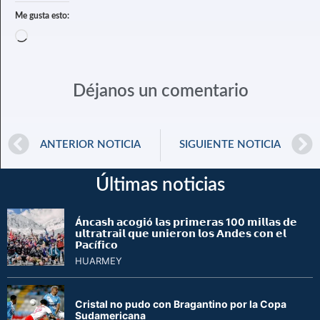
Me gusta esto:
Déjanos un comentario
ANTERIOR NOTICIA
SIGUIENTE NOTICIA
Últimas noticias
Á𝗻𝗰𝗮𝘀𝗵 𝗮𝗰𝗼𝗴𝗶ó 𝗹𝗮𝘀 𝗽𝗿𝗶𝗺𝗲𝗿𝗮𝘀 100 𝗺𝗶𝗹𝗹𝗮𝘀 𝗱𝗲
𝘂𝗹𝘁𝗿𝗮𝘁𝗿𝗮𝗶𝗹 𝗾𝘂𝗲 𝘂𝗻𝗶𝗲𝗿𝗼𝗻 𝗹𝗼𝘀 𝗔𝗻𝗱𝗲𝘀 𝗰𝗼𝗻 𝗲𝗹
𝗣𝗮𝗰í𝗳𝗶𝗰𝗼
HUARMEY
Cristal no pudo con Bragantino por la Copa
Sudamericana