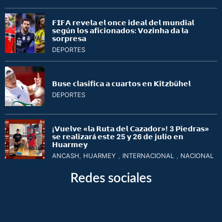
𝗙𝗜𝗙𝗔 𝗿𝗲𝘃𝗲𝗹𝗮 𝗲𝗹 𝗼𝗻𝗰𝗲 𝗶𝗱𝗲𝗮𝗹 𝗱𝗲𝗹 𝗺𝘂𝗻𝗱𝗶𝗮𝗹
𝘀𝗲𝗴ú𝗻 𝗹𝗼𝘀 𝗮𝗳𝗶𝗰𝗶𝗼𝗻𝗮𝗱𝗼𝘀: 𝗩𝗼𝘇𝗶𝗻𝗵𝗮 𝗱𝗮 𝗹𝗮
𝘀𝗼𝗿𝗽𝗿𝗲𝘀𝗮
DEPORTES
𝗕𝘂𝘀𝗲 𝗰𝗹𝗮𝘀𝗶𝗳𝗶𝗰𝗮 𝗮 𝗰𝘂𝗮𝗿𝘁𝗼𝘀 𝗲𝗻 𝗞𝗶𝘁𝘇𝗯ü𝗵𝗲𝗹
DEPORTES
¡𝗩𝘂𝗲𝗹𝘃𝗲 «𝗹𝗮 𝗥𝘂𝘁𝗮 𝗱𝗲𝗹 𝗖𝗮𝘇𝗮𝗱𝗼𝗿»! 3 𝗣𝗶𝗲𝗱𝗿𝗮𝘀»
𝘀𝗲 𝗿𝗲𝗮𝗹𝗶𝘇𝗮𝗿á 𝗲𝘀𝘁𝗲 25 𝘆 26 𝗱𝗲 𝗷𝘂𝗹𝗶𝗼 𝗲𝗻
𝗛𝘂𝗮𝗿𝗺𝗲𝘆
ANCASH
,
HUARMEY
,
INTERNACIONAL
,
NACIONAL
Redes sociales