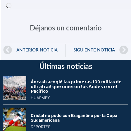
Déjanos un comentario
ANTERIOR NOTICIA
SIGUIENTE NOTICIA
Últimas noticias
Á𝗻𝗰𝗮𝘀𝗵 𝗮𝗰𝗼𝗴𝗶ó 𝗹𝗮𝘀 𝗽𝗿𝗶𝗺𝗲𝗿𝗮𝘀 100 𝗺𝗶𝗹𝗹𝗮𝘀 𝗱𝗲
𝘂𝗹𝘁𝗿𝗮𝘁𝗿𝗮𝗶𝗹 𝗾𝘂𝗲 𝘂𝗻𝗶𝗲𝗿𝗼𝗻 𝗹𝗼𝘀 𝗔𝗻𝗱𝗲𝘀 𝗰𝗼𝗻 𝗲𝗹
𝗣𝗮𝗰í𝗳𝗶𝗰𝗼
HUARMEY
Cristal no pudo con Bragantino por la Copa
Sudamericana
DEPORTES