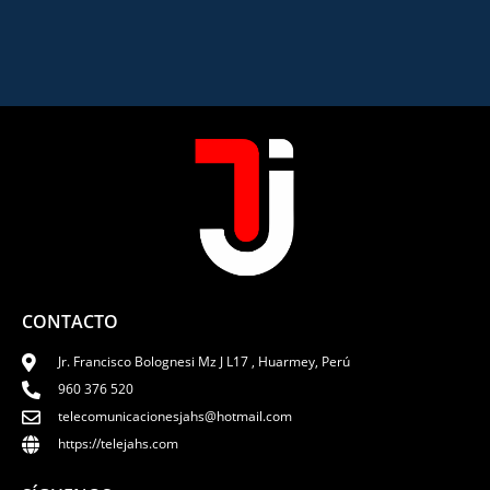
CONTACTO
Jr. Francisco Bolognesi Mz J L17 , Huarmey, Perú
960 376 520
telecomunicacionesjahs@hotmail.com
https://telejahs.com