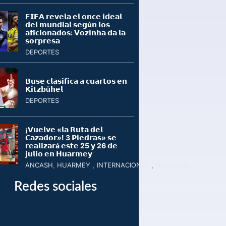
𝗙𝗜𝗙𝗔 𝗿𝗲𝘃𝗲𝗹𝗮 𝗲𝗹 𝗼𝗻𝗰𝗲 𝗶𝗱𝗲𝗮𝗹
𝗱𝗲𝗹 𝗺𝘂𝗻𝗱𝗶𝗮𝗹 𝘀𝗲𝗴ú𝗻 𝗹𝗼𝘀
𝗮𝗳𝗶𝗰𝗶𝗼𝗻𝗮𝗱𝗼𝘀: 𝗩𝗼𝘇𝗶𝗻𝗵𝗮 𝗱𝗮 𝗹𝗮
𝘀𝗼𝗿𝗽𝗿𝗲𝘀𝗮
DEPORTES
𝗕𝘂𝘀𝗲 𝗰𝗹𝗮𝘀𝗶𝗳𝗶𝗰𝗮 𝗮 𝗰𝘂𝗮𝗿𝘁𝗼𝘀 𝗲𝗻
𝗞𝗶𝘁𝘇𝗯ü𝗵𝗲𝗹
DEPORTES
¡𝗩𝘂𝗲𝗹𝘃𝗲 «𝗹𝗮 𝗥𝘂𝘁𝗮 𝗱𝗲𝗹
𝗖𝗮𝘇𝗮𝗱𝗼𝗿»! 3 𝗣𝗶𝗲𝗱𝗿𝗮𝘀» 𝘀𝗲
𝗿𝗲𝗮𝗹𝗶𝘇𝗮𝗿á 𝗲𝘀𝘁𝗲 25 𝘆 26 𝗱𝗲
𝗷𝘂𝗹𝗶𝗼 𝗲𝗻 𝗛𝘂𝗮𝗿𝗺𝗲𝘆
ANCASH
,
HUARMEY
,
INTERNACIONAL
,
NACIONAL
Redes sociales