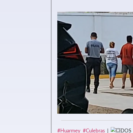
#Huarmey
#Culebras
|
DOS