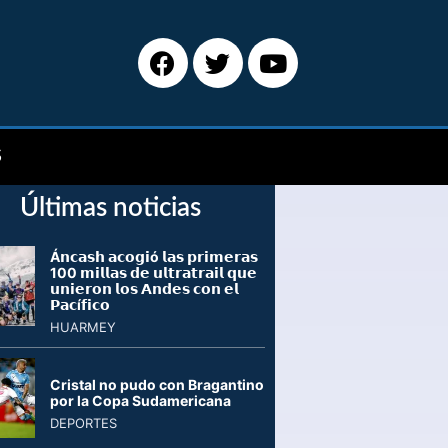
S
Últimas noticias
Á𝗻𝗰𝗮𝘀𝗵 𝗮𝗰𝗼𝗴𝗶ó 𝗹𝗮𝘀 𝗽𝗿𝗶𝗺𝗲𝗿𝗮𝘀
100 𝗺𝗶𝗹𝗹𝗮𝘀 𝗱𝗲 𝘂𝗹𝘁𝗿𝗮𝘁𝗿𝗮𝗶𝗹 𝗾𝘂𝗲
𝘂𝗻𝗶𝗲𝗿𝗼𝗻 𝗹𝗼𝘀 𝗔𝗻𝗱𝗲𝘀 𝗰𝗼𝗻 𝗲𝗹
𝗣𝗮𝗰í𝗳𝗶𝗰𝗼
HUARMEY
Cristal no pudo con Bragantino
por la Copa Sudamericana
DEPORTES