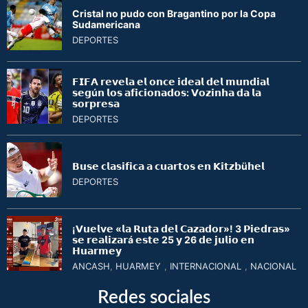
Cristal no pudo con Bragantino por la Copa
Sudamericana
DEPORTES
𝗙𝗜𝗙𝗔 𝗿𝗲𝘃𝗲𝗹𝗮 𝗲𝗹 𝗼𝗻𝗰𝗲 𝗶𝗱𝗲𝗮𝗹 𝗱𝗲𝗹 𝗺𝘂𝗻𝗱𝗶𝗮𝗹
𝘀𝗲𝗴ú𝗻 𝗹𝗼𝘀 𝗮𝗳𝗶𝗰𝗶𝗼𝗻𝗮𝗱𝗼𝘀: 𝗩𝗼𝘇𝗶𝗻𝗵𝗮 𝗱𝗮 𝗹𝗮
𝘀𝗼𝗿𝗽𝗿𝗲𝘀𝗮
DEPORTES
𝗕𝘂𝘀𝗲 𝗰𝗹𝗮𝘀𝗶𝗳𝗶𝗰𝗮 𝗮 𝗰𝘂𝗮𝗿𝘁𝗼𝘀 𝗲𝗻 𝗞𝗶𝘁𝘇𝗯ü𝗵𝗲𝗹
DEPORTES
¡𝗩𝘂𝗲𝗹𝘃𝗲 «𝗹𝗮 𝗥𝘂𝘁𝗮 𝗱𝗲𝗹 𝗖𝗮𝘇𝗮𝗱𝗼𝗿»! 3 𝗣𝗶𝗲𝗱𝗿𝗮𝘀»
𝘀𝗲 𝗿𝗲𝗮𝗹𝗶𝘇𝗮𝗿á 𝗲𝘀𝘁𝗲 25 𝘆 26 𝗱𝗲 𝗷𝘂𝗹𝗶𝗼 𝗲𝗻
𝗛𝘂𝗮𝗿𝗺𝗲𝘆
ANCASH
,
HUARMEY
,
INTERNACIONAL
,
NACIONAL
Redes sociales