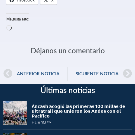
Facebook
X
Me gusta esto:
Déjanos un comentario
ANTERIOR NOTICIA
SIGUIENTE NOTICIA
Últimas noticias
Á𝗻𝗰𝗮𝘀𝗵 𝗮𝗰𝗼𝗴𝗶ó 𝗹𝗮𝘀 𝗽𝗿𝗶𝗺𝗲𝗿𝗮𝘀 100 𝗺𝗶𝗹𝗹𝗮𝘀 𝗱𝗲
𝘂𝗹𝘁𝗿𝗮𝘁𝗿𝗮𝗶𝗹 𝗾𝘂𝗲 𝘂𝗻𝗶𝗲𝗿𝗼𝗻 𝗹𝗼𝘀 𝗔𝗻𝗱𝗲𝘀 𝗰𝗼𝗻 𝗲𝗹
𝗣𝗮𝗰í𝗳𝗶𝗰𝗼
HUARMEY