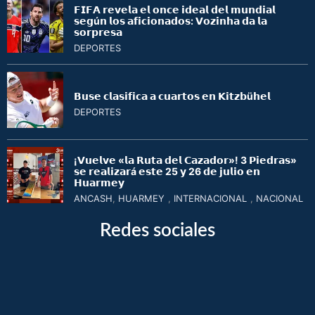
𝗙𝗜𝗙𝗔 𝗿𝗲𝘃𝗲𝗹𝗮 𝗲𝗹 𝗼𝗻𝗰𝗲 𝗶𝗱𝗲𝗮𝗹 𝗱𝗲𝗹 𝗺𝘂𝗻𝗱𝗶𝗮𝗹
𝘀𝗲𝗴ú𝗻 𝗹𝗼𝘀 𝗮𝗳𝗶𝗰𝗶𝗼𝗻𝗮𝗱𝗼𝘀: 𝗩𝗼𝘇𝗶𝗻𝗵𝗮 𝗱𝗮 𝗹𝗮
𝘀𝗼𝗿𝗽𝗿𝗲𝘀𝗮
DEPORTES
𝗕𝘂𝘀𝗲 𝗰𝗹𝗮𝘀𝗶𝗳𝗶𝗰𝗮 𝗮 𝗰𝘂𝗮𝗿𝘁𝗼𝘀 𝗲𝗻 𝗞𝗶𝘁𝘇𝗯ü𝗵𝗲𝗹
DEPORTES
¡𝗩𝘂𝗲𝗹𝘃𝗲 «𝗹𝗮 𝗥𝘂𝘁𝗮 𝗱𝗲𝗹 𝗖𝗮𝘇𝗮𝗱𝗼𝗿»! 3 𝗣𝗶𝗲𝗱𝗿𝗮𝘀»
𝘀𝗲 𝗿𝗲𝗮𝗹𝗶𝘇𝗮𝗿á 𝗲𝘀𝘁𝗲 25 𝘆 26 𝗱𝗲 𝗷𝘂𝗹𝗶𝗼 𝗲𝗻
𝗛𝘂𝗮𝗿𝗺𝗲𝘆
ANCASH
,
HUARMEY
,
INTERNACIONAL
,
NACIONAL
Redes sociales