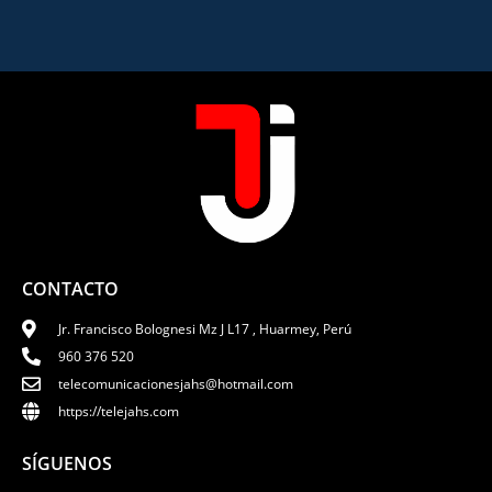
CONTACTO
Jr. Francisco Bolognesi Mz J L17 , Huarmey, Perú
960 376 520
telecomunicacionesjahs@hotmail.com
https://telejahs.com
SÍGUENOS