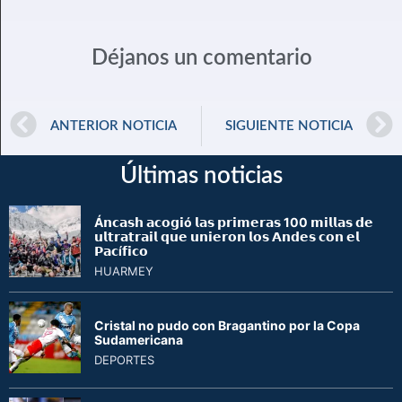
Déjanos un comentario
ANTERIOR NOTICIA
SIGUIENTE NOTICIA
Últimas noticias
Á𝗻𝗰𝗮𝘀𝗵 𝗮𝗰𝗼𝗴𝗶ó 𝗹𝗮𝘀 𝗽𝗿𝗶𝗺𝗲𝗿𝗮𝘀 100 𝗺𝗶𝗹𝗹𝗮𝘀 𝗱𝗲
𝘂𝗹𝘁𝗿𝗮𝘁𝗿𝗮𝗶𝗹 𝗾𝘂𝗲 𝘂𝗻𝗶𝗲𝗿𝗼𝗻 𝗹𝗼𝘀 𝗔𝗻𝗱𝗲𝘀 𝗰𝗼𝗻 𝗲𝗹
𝗣𝗮𝗰í𝗳𝗶𝗰𝗼
HUARMEY
Cristal no pudo con Bragantino por la Copa
Sudamericana
DEPORTES