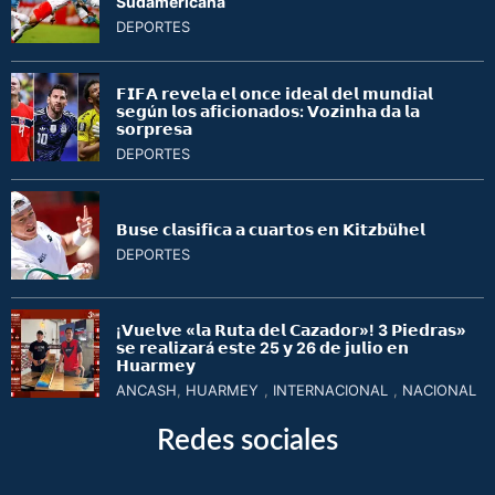
Sudamericana
DEPORTES
𝗙𝗜𝗙𝗔 𝗿𝗲𝘃𝗲𝗹𝗮 𝗲𝗹 𝗼𝗻𝗰𝗲 𝗶𝗱𝗲𝗮𝗹 𝗱𝗲𝗹 𝗺𝘂𝗻𝗱𝗶𝗮𝗹
𝘀𝗲𝗴ú𝗻 𝗹𝗼𝘀 𝗮𝗳𝗶𝗰𝗶𝗼𝗻𝗮𝗱𝗼𝘀: 𝗩𝗼𝘇𝗶𝗻𝗵𝗮 𝗱𝗮 𝗹𝗮
𝘀𝗼𝗿𝗽𝗿𝗲𝘀𝗮
DEPORTES
𝗕𝘂𝘀𝗲 𝗰𝗹𝗮𝘀𝗶𝗳𝗶𝗰𝗮 𝗮 𝗰𝘂𝗮𝗿𝘁𝗼𝘀 𝗲𝗻 𝗞𝗶𝘁𝘇𝗯ü𝗵𝗲𝗹
DEPORTES
¡𝗩𝘂𝗲𝗹𝘃𝗲 «𝗹𝗮 𝗥𝘂𝘁𝗮 𝗱𝗲𝗹 𝗖𝗮𝘇𝗮𝗱𝗼𝗿»! 3 𝗣𝗶𝗲𝗱𝗿𝗮𝘀»
𝘀𝗲 𝗿𝗲𝗮𝗹𝗶𝘇𝗮𝗿á 𝗲𝘀𝘁𝗲 25 𝘆 26 𝗱𝗲 𝗷𝘂𝗹𝗶𝗼 𝗲𝗻
𝗛𝘂𝗮𝗿𝗺𝗲𝘆
ANCASH
,
HUARMEY
,
INTERNACIONAL
,
NACIONAL
Redes sociales