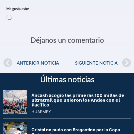
Me gusta esto:
Déjanos un comentario
ANTERIOR NOTICIA
SIGUIENTE NOTICIA
Últimas noticias
Á𝗻𝗰𝗮𝘀𝗵 𝗮𝗰𝗼𝗴𝗶ó 𝗹𝗮𝘀 𝗽𝗿𝗶𝗺𝗲𝗿𝗮𝘀 100 𝗺𝗶𝗹𝗹𝗮𝘀 𝗱𝗲
𝘂𝗹𝘁𝗿𝗮𝘁𝗿𝗮𝗶𝗹 𝗾𝘂𝗲 𝘂𝗻𝗶𝗲𝗿𝗼𝗻 𝗹𝗼𝘀 𝗔𝗻𝗱𝗲𝘀 𝗰𝗼𝗻 𝗲𝗹
𝗣𝗮𝗰í𝗳𝗶𝗰𝗼
HUARMEY
Cristal no pudo con Bragantino por la Copa