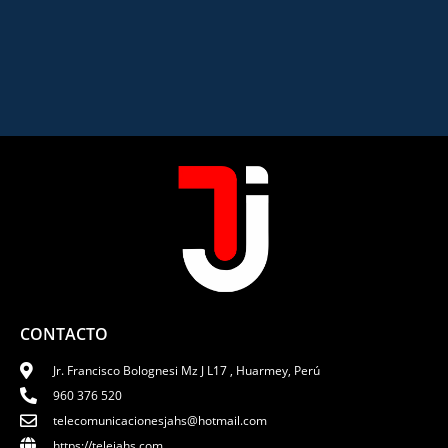
CONTACTO
Jr. Francisco Bolognesi Mz J L17 , Huarmey, Perú
960 376 520
telecomunicacionesjahs@hotmail.com
https://telejahs.com