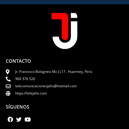
CONTACTO
Jr. Francisco Bolognesi Mz J L17 , Huarmey, Perú
960 376 520
telecomunicacionesjahs@hotmail.com
https://telejahs.com
SÍGUENOS