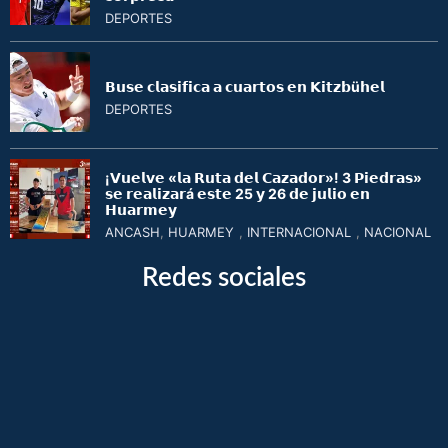
DEPORTES
𝗕𝘂𝘀𝗲 𝗰𝗹𝗮𝘀𝗶𝗳𝗶𝗰𝗮 𝗮 𝗰𝘂𝗮𝗿𝘁𝗼𝘀 𝗲𝗻 𝗞𝗶𝘁𝘇𝗯ü𝗵𝗲𝗹
DEPORTES
¡𝗩𝘂𝗲𝗹𝘃𝗲 «𝗹𝗮 𝗥𝘂𝘁𝗮 𝗱𝗲𝗹 𝗖𝗮𝘇𝗮𝗱𝗼𝗿»! 3 𝗣𝗶𝗲𝗱𝗿𝗮𝘀»
𝘀𝗲 𝗿𝗲𝗮𝗹𝗶𝘇𝗮𝗿á 𝗲𝘀𝘁𝗲 25 𝘆 26 𝗱𝗲 𝗷𝘂𝗹𝗶𝗼 𝗲𝗻
𝗛𝘂𝗮𝗿𝗺𝗲𝘆
ANCASH
,
HUARMEY
,
INTERNACIONAL
,
NACIONAL
Redes sociales