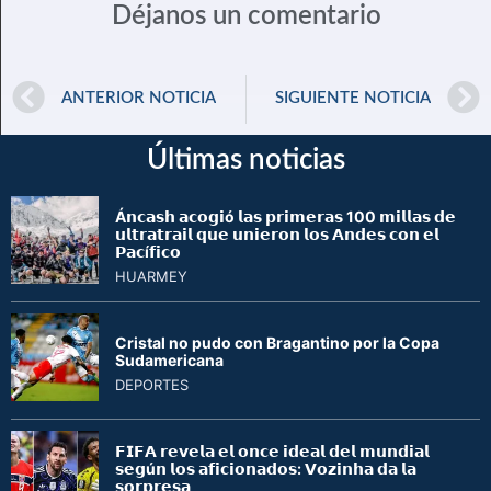
Déjanos un comentario
ANTERIOR NOTICIA
SIGUIENTE NOTICIA
Últimas noticias
Á𝗻𝗰𝗮𝘀𝗵 𝗮𝗰𝗼𝗴𝗶ó 𝗹𝗮𝘀 𝗽𝗿𝗶𝗺𝗲𝗿𝗮𝘀 100 𝗺𝗶𝗹𝗹𝗮𝘀 𝗱𝗲
𝘂𝗹𝘁𝗿𝗮𝘁𝗿𝗮𝗶𝗹 𝗾𝘂𝗲 𝘂𝗻𝗶𝗲𝗿𝗼𝗻 𝗹𝗼𝘀 𝗔𝗻𝗱𝗲𝘀 𝗰𝗼𝗻 𝗲𝗹
𝗣𝗮𝗰í𝗳𝗶𝗰𝗼
HUARMEY
Cristal no pudo con Bragantino por la Copa
Sudamericana
DEPORTES
𝗙𝗜𝗙𝗔 𝗿𝗲𝘃𝗲𝗹𝗮 𝗲𝗹 𝗼𝗻𝗰𝗲 𝗶𝗱𝗲𝗮𝗹 𝗱𝗲𝗹 𝗺𝘂𝗻𝗱𝗶𝗮𝗹
𝘀𝗲𝗴ú𝗻 𝗹𝗼𝘀 𝗮𝗳𝗶𝗰𝗶𝗼𝗻𝗮𝗱𝗼𝘀: 𝗩𝗼𝘇𝗶𝗻𝗵𝗮 𝗱𝗮 𝗹𝗮
𝘀𝗼𝗿𝗽𝗿𝗲𝘀𝗮