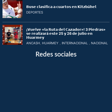
𝗕𝘂𝘀𝗲 𝗰𝗹𝗮𝘀𝗶𝗳𝗶𝗰𝗮 𝗮 𝗰𝘂𝗮𝗿𝘁𝗼𝘀 𝗲𝗻 𝗞𝗶𝘁𝘇𝗯ü𝗵𝗲𝗹
DEPORTES
¡𝗩𝘂𝗲𝗹𝘃𝗲 «𝗹𝗮 𝗥𝘂𝘁𝗮 𝗱𝗲𝗹 𝗖𝗮𝘇𝗮𝗱𝗼𝗿»! 3 𝗣𝗶𝗲𝗱𝗿𝗮𝘀»
𝘀𝗲 𝗿𝗲𝗮𝗹𝗶𝘇𝗮𝗿á 𝗲𝘀𝘁𝗲 25 𝘆 26 𝗱𝗲 𝗷𝘂𝗹𝗶𝗼 𝗲𝗻
𝗛𝘂𝗮𝗿𝗺𝗲𝘆
ANCASH
,
HUARMEY
,
INTERNACIONAL
,
NACIONAL
Redes sociales