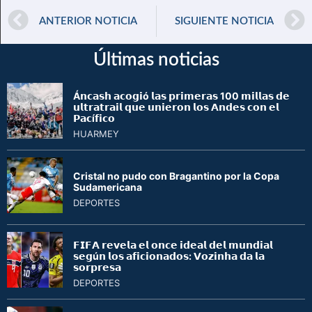
ANTERIOR NOTICIA
SIGUIENTE NOTICIA
Últimas noticias
Á𝗻𝗰𝗮𝘀𝗵 𝗮𝗰𝗼𝗴𝗶ó 𝗹𝗮𝘀 𝗽𝗿𝗶𝗺𝗲𝗿𝗮𝘀 100 𝗺𝗶𝗹𝗹𝗮𝘀 𝗱𝗲
𝘂𝗹𝘁𝗿𝗮𝘁𝗿𝗮𝗶𝗹 𝗾𝘂𝗲 𝘂𝗻𝗶𝗲𝗿𝗼𝗻 𝗹𝗼𝘀 𝗔𝗻𝗱𝗲𝘀 𝗰𝗼𝗻 𝗲𝗹
𝗣𝗮𝗰í𝗳𝗶𝗰𝗼
HUARMEY
Cristal no pudo con Bragantino por la Copa
Sudamericana
DEPORTES
𝗙𝗜𝗙𝗔 𝗿𝗲𝘃𝗲𝗹𝗮 𝗲𝗹 𝗼𝗻𝗰𝗲 𝗶𝗱𝗲𝗮𝗹 𝗱𝗲𝗹 𝗺𝘂𝗻𝗱𝗶𝗮𝗹
𝘀𝗲𝗴ú𝗻 𝗹𝗼𝘀 𝗮𝗳𝗶𝗰𝗶𝗼𝗻𝗮𝗱𝗼𝘀: 𝗩𝗼𝘇𝗶𝗻𝗵𝗮 𝗱𝗮 𝗹𝗮
𝘀𝗼𝗿𝗽𝗿𝗲𝘀𝗮
DEPORTES