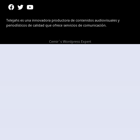
Telejahs es una innovadora productora de contenidos audiovisuales y
periodísticos de calidad que ofrece servicios de comunicación.
Cemir´s Wordpress Expert