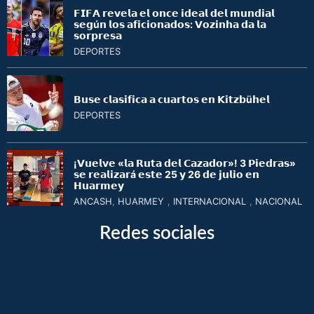
𝗙𝗜𝗙𝗔 𝗿𝗲𝘃𝗲𝗹𝗮 𝗲𝗹 𝗼𝗻𝗰𝗲 𝗶𝗱𝗲𝗮𝗹 𝗱𝗲𝗹 𝗺𝘂𝗻𝗱𝗶𝗮𝗹
𝘀𝗲𝗴ú𝗻 𝗹𝗼𝘀 𝗮𝗳𝗶𝗰𝗶𝗼𝗻𝗮𝗱𝗼𝘀: 𝗩𝗼𝘇𝗶𝗻𝗵𝗮 𝗱𝗮 𝗹𝗮
𝘀𝗼𝗿𝗽𝗿𝗲𝘀𝗮
DEPORTES
𝗕𝘂𝘀𝗲 𝗰𝗹𝗮𝘀𝗶𝗳𝗶𝗰𝗮 𝗮 𝗰𝘂𝗮𝗿𝘁𝗼𝘀 𝗲𝗻 𝗞𝗶𝘁𝘇𝗯ü𝗵𝗲𝗹
DEPORTES
¡𝗩𝘂𝗲𝗹𝘃𝗲 «𝗹𝗮 𝗥𝘂𝘁𝗮 𝗱𝗲𝗹 𝗖𝗮𝘇𝗮𝗱𝗼𝗿»! 3 𝗣𝗶𝗲𝗱𝗿𝗮𝘀»
𝘀𝗲 𝗿𝗲𝗮𝗹𝗶𝘇𝗮𝗿á 𝗲𝘀𝘁𝗲 25 𝘆 26 𝗱𝗲 𝗷𝘂𝗹𝗶𝗼 𝗲𝗻
𝗛𝘂𝗮𝗿𝗺𝗲𝘆
ANCASH
,
HUARMEY
,
INTERNACIONAL
,
NACIONAL
Redes sociales