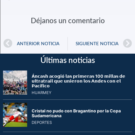
Déjanos un comentario
ANTERIOR NOTICIA
SIGUIENTE NOTICIA
Últimas noticias
Á𝗻𝗰𝗮𝘀𝗵 𝗮𝗰𝗼𝗴𝗶ó 𝗹𝗮𝘀 𝗽𝗿𝗶𝗺𝗲𝗿𝗮𝘀 100 𝗺𝗶𝗹𝗹𝗮𝘀 𝗱𝗲
𝘂𝗹𝘁𝗿𝗮𝘁𝗿𝗮𝗶𝗹 𝗾𝘂𝗲 𝘂𝗻𝗶𝗲𝗿𝗼𝗻 𝗹𝗼𝘀 𝗔𝗻𝗱𝗲𝘀 𝗰𝗼𝗻 𝗲𝗹
𝗣𝗮𝗰í𝗳𝗶𝗰𝗼
HUARMEY
Cristal no pudo con Bragantino por la Copa
Sudamericana
DEPORTES