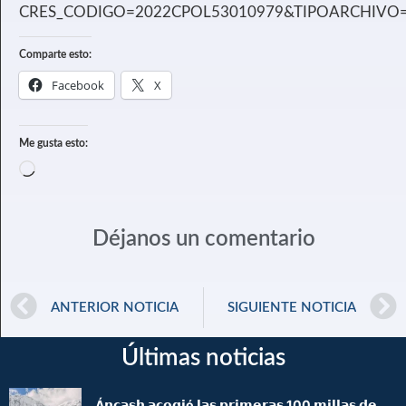
CRES_CODIGO=2022CPOL53010979&TIPOARCHIVO
Comparte esto:
Facebook
X
Me gusta esto:
Déjanos un comentario
ANTERIOR NOTICIA
SIGUIENTE NOTICIA
Últimas noticias
Á𝗻𝗰𝗮𝘀𝗵 𝗮𝗰𝗼𝗴𝗶ó 𝗹𝗮𝘀 𝗽𝗿𝗶𝗺𝗲𝗿𝗮𝘀 100 𝗺𝗶𝗹𝗹𝗮𝘀 𝗱𝗲