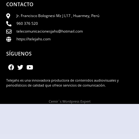
CONTACTO
Jr. Francisco Bolognesi Mz J L17 , Huarmey, Perú
960 376 520
telecomunicacionesjahs@hotmail.com
https://telejahs.com
SÍGUENOS
Telejahs es una innovadora productora de contenidos audiovisuales y
periodísticos de calidad que ofrece servicios de comunicación.
Cemir´s Wordpress Expert