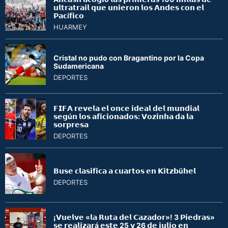
𝘂𝗹𝘁𝗿𝗮𝘁𝗿𝗮𝗶𝗹 𝗾𝘂𝗲 𝘂𝗻𝗶𝗲𝗿𝗼𝗻 𝗹𝗼𝘀 𝗔𝗻𝗱𝗲𝘀 𝗰𝗼𝗻 𝗲𝗹
𝗣𝗮𝗰í𝗳𝗶𝗰𝗼
HUARMEY
Cristal no pudo con Bragantino por la Copa
Sudamericana
DEPORTES
𝗙𝗜𝗙𝗔 𝗿𝗲𝘃𝗲𝗹𝗮 𝗲𝗹 𝗼𝗻𝗰𝗲 𝗶𝗱𝗲𝗮𝗹 𝗱𝗲𝗹 𝗺𝘂𝗻𝗱𝗶𝗮𝗹
𝘀𝗲𝗴ú𝗻 𝗹𝗼𝘀 𝗮𝗳𝗶𝗰𝗶𝗼𝗻𝗮𝗱𝗼𝘀: 𝗩𝗼𝘇𝗶𝗻𝗵𝗮 𝗱𝗮 𝗹𝗮
𝘀𝗼𝗿𝗽𝗿𝗲𝘀𝗮
DEPORTES
𝗕𝘂𝘀𝗲 𝗰𝗹𝗮𝘀𝗶𝗳𝗶𝗰𝗮 𝗮 𝗰𝘂𝗮𝗿𝘁𝗼𝘀 𝗲𝗻 𝗞𝗶𝘁𝘇𝗯ü𝗵𝗲𝗹
DEPORTES
¡𝗩𝘂𝗲𝗹𝘃𝗲 «𝗹𝗮 𝗥𝘂𝘁𝗮 𝗱𝗲𝗹 𝗖𝗮𝘇𝗮𝗱𝗼𝗿»! 3 𝗣𝗶𝗲𝗱𝗿𝗮𝘀»
𝘀𝗲 𝗿𝗲𝗮𝗹𝗶𝘇𝗮𝗿á 𝗲𝘀𝘁𝗲 25 𝘆 26 𝗱𝗲 𝗷𝘂𝗹𝗶𝗼 𝗲𝗻