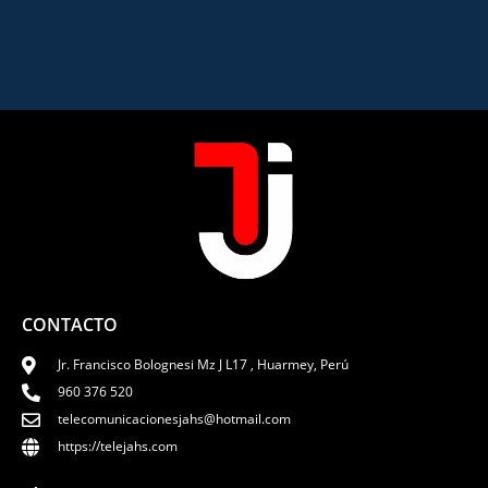
CONTACTO
Jr. Francisco Bolognesi Mz J L17 , Huarmey, Perú
960 376 520
telecomunicacionesjahs@hotmail.com
https://telejahs.com