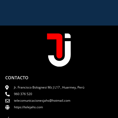
CONTACTO
Jr. Francisco Bolognesi Mz J L17 , Huarmey, Perú
960 376 520
telecomunicacionesjahs@hotmail.com
https://telejahs.com