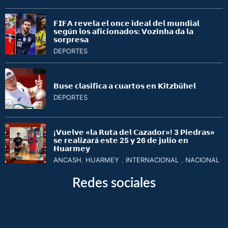
𝗙𝗜𝗙𝗔 𝗿𝗲𝘃𝗲𝗹𝗮 𝗲𝗹 𝗼𝗻𝗰𝗲 𝗶𝗱𝗲𝗮𝗹 𝗱𝗲𝗹 𝗺𝘂𝗻𝗱𝗶𝗮𝗹
𝘀𝗲𝗴ú𝗻 𝗹𝗼𝘀 𝗮𝗳𝗶𝗰𝗶𝗼𝗻𝗮𝗱𝗼𝘀: 𝗩𝗼𝘇𝗶𝗻𝗵𝗮 𝗱𝗮 𝗹𝗮
𝘀𝗼𝗿𝗽𝗿𝗲𝘀𝗮
DEPORTES
𝗕𝘂𝘀𝗲 𝗰𝗹𝗮𝘀𝗶𝗳𝗶𝗰𝗮 𝗮 𝗰𝘂𝗮𝗿𝘁𝗼𝘀 𝗲𝗻 𝗞𝗶𝘁𝘇𝗯ü𝗵𝗲𝗹
DEPORTES
¡𝗩𝘂𝗲𝗹𝘃𝗲 «𝗹𝗮 𝗥𝘂𝘁𝗮 𝗱𝗲𝗹 𝗖𝗮𝘇𝗮𝗱𝗼𝗿»! 3 𝗣𝗶𝗲𝗱𝗿𝗮𝘀»
𝘀𝗲 𝗿𝗲𝗮𝗹𝗶𝘇𝗮𝗿á 𝗲𝘀𝘁𝗲 25 𝘆 26 𝗱𝗲 𝗷𝘂𝗹𝗶𝗼 𝗲𝗻
𝗛𝘂𝗮𝗿𝗺𝗲𝘆
ANCASH
,
HUARMEY
,
INTERNACIONAL
,
NACIONAL
Redes sociales