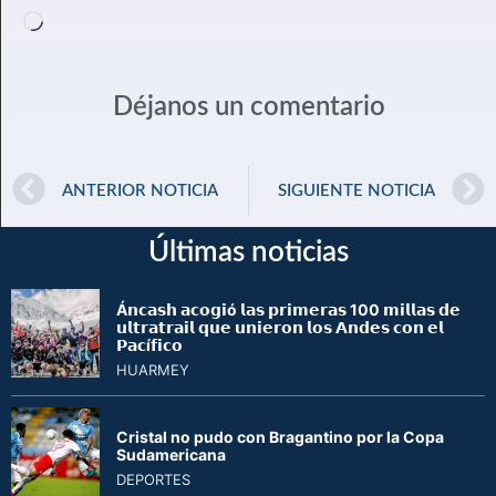
Déjanos un comentario
ANTERIOR NOTICIA
SIGUIENTE NOTICIA
Últimas noticias
Á𝗻𝗰𝗮𝘀𝗵 𝗮𝗰𝗼𝗴𝗶ó 𝗹𝗮𝘀 𝗽𝗿𝗶𝗺𝗲𝗿𝗮𝘀 100 𝗺𝗶𝗹𝗹𝗮𝘀 𝗱𝗲
𝘂𝗹𝘁𝗿𝗮𝘁𝗿𝗮𝗶𝗹 𝗾𝘂𝗲 𝘂𝗻𝗶𝗲𝗿𝗼𝗻 𝗹𝗼𝘀 𝗔𝗻𝗱𝗲𝘀 𝗰𝗼𝗻 𝗲𝗹
𝗣𝗮𝗰í𝗳𝗶𝗰𝗼
HUARMEY
Cristal no pudo con Bragantino por la Copa
Sudamericana
DEPORTES