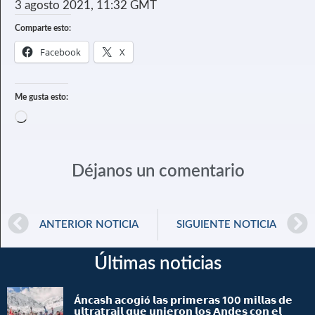
3 agosto 2021, 11:32 GMT
Comparte esto:
Facebook
X
Me gusta esto:
Déjanos un comentario
ANTERIOR NOTICIA
SIGUIENTE NOTICIA
Últimas noticias
Á𝗻𝗰𝗮𝘀𝗵 𝗮𝗰𝗼𝗴𝗶ó 𝗹𝗮𝘀 𝗽𝗿𝗶𝗺𝗲𝗿𝗮𝘀 100 𝗺𝗶𝗹𝗹𝗮𝘀 𝗱𝗲
𝘂𝗹𝘁𝗿𝗮𝘁𝗿𝗮𝗶𝗹 𝗾𝘂𝗲 𝘂𝗻𝗶𝗲𝗿𝗼𝗻 𝗹𝗼𝘀 𝗔𝗻𝗱𝗲𝘀 𝗰𝗼𝗻 𝗲𝗹