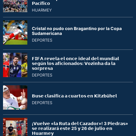
𝗣𝗮𝗰í𝗳𝗶𝗰𝗼
HUARMEY
Cristal no pudo con Bragantino por la Copa
Sudamericana
DEPORTES
𝗙𝗜𝗙𝗔 𝗿𝗲𝘃𝗲𝗹𝗮 𝗲𝗹 𝗼𝗻𝗰𝗲 𝗶𝗱𝗲𝗮𝗹 𝗱𝗲𝗹 𝗺𝘂𝗻𝗱𝗶𝗮𝗹
𝘀𝗲𝗴ú𝗻 𝗹𝗼𝘀 𝗮𝗳𝗶𝗰𝗶𝗼𝗻𝗮𝗱𝗼𝘀: 𝗩𝗼𝘇𝗶𝗻𝗵𝗮 𝗱𝗮 𝗹𝗮
𝘀𝗼𝗿𝗽𝗿𝗲𝘀𝗮
DEPORTES
𝗕𝘂𝘀𝗲 𝗰𝗹𝗮𝘀𝗶𝗳𝗶𝗰𝗮 𝗮 𝗰𝘂𝗮𝗿𝘁𝗼𝘀 𝗲𝗻 𝗞𝗶𝘁𝘇𝗯ü𝗵𝗲𝗹
DEPORTES
¡𝗩𝘂𝗲𝗹𝘃𝗲 «𝗹𝗮 𝗥𝘂𝘁𝗮 𝗱𝗲𝗹 𝗖𝗮𝘇𝗮𝗱𝗼𝗿»! 3 𝗣𝗶𝗲𝗱𝗿𝗮𝘀»
𝘀𝗲 𝗿𝗲𝗮𝗹𝗶𝘇𝗮𝗿á 𝗲𝘀𝘁𝗲 25 𝘆 26 𝗱𝗲 𝗷𝘂𝗹𝗶𝗼 𝗲𝗻
𝗛𝘂𝗮𝗿𝗺𝗲𝘆