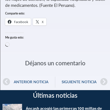
de medicamentos. (Fuente El Peruano).
Comparte esto:
Facebook
X
Me gusta esto:
Déjanos un comentario
ANTERIOR NOTICIA
SIGUIENTE NOTICIA
Últimas noticias
Á𝗻𝗰𝗮𝘀𝗵 𝗮𝗰𝗼𝗴𝗶ó 𝗹𝗮𝘀 𝗽𝗿𝗶𝗺𝗲𝗿𝗮𝘀 100 𝗺𝗶𝗹𝗹𝗮𝘀 𝗱𝗲