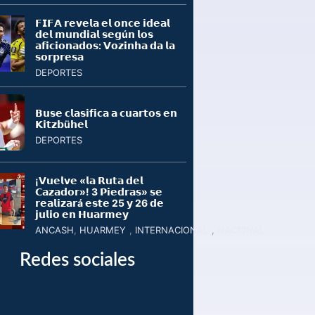
𝗙𝗜𝗙𝗔 𝗿𝗲𝘃𝗲𝗹𝗮 𝗲𝗹 𝗼𝗻𝗰𝗲 𝗶𝗱𝗲𝗮𝗹
𝗱𝗲𝗹 𝗺𝘂𝗻𝗱𝗶𝗮𝗹 𝘀𝗲𝗴ú𝗻 𝗹𝗼𝘀
𝗮𝗳𝗶𝗰𝗶𝗼𝗻𝗮𝗱𝗼𝘀: 𝗩𝗼𝘇𝗶𝗻𝗵𝗮 𝗱𝗮 𝗹𝗮
𝘀𝗼𝗿𝗽𝗿𝗲𝘀𝗮
DEPORTES
𝗕𝘂𝘀𝗲 𝗰𝗹𝗮𝘀𝗶𝗳𝗶𝗰𝗮 𝗮 𝗰𝘂𝗮𝗿𝘁𝗼𝘀 𝗲𝗻
𝗞𝗶𝘁𝘇𝗯ü𝗵𝗲𝗹
DEPORTES
¡𝗩𝘂𝗲𝗹𝘃𝗲 «𝗹𝗮 𝗥𝘂𝘁𝗮 𝗱𝗲𝗹
𝗖𝗮𝘇𝗮𝗱𝗼𝗿»! 3 𝗣𝗶𝗲𝗱𝗿𝗮𝘀» 𝘀𝗲
𝗿𝗲𝗮𝗹𝗶𝘇𝗮𝗿á 𝗲𝘀𝘁𝗲 25 𝘆 26 𝗱𝗲
𝗷𝘂𝗹𝗶𝗼 𝗲𝗻 𝗛𝘂𝗮𝗿𝗺𝗲𝘆
ANCASH
,
HUARMEY
,
INTERNACIONAL
,
NACIONAL
Redes sociales