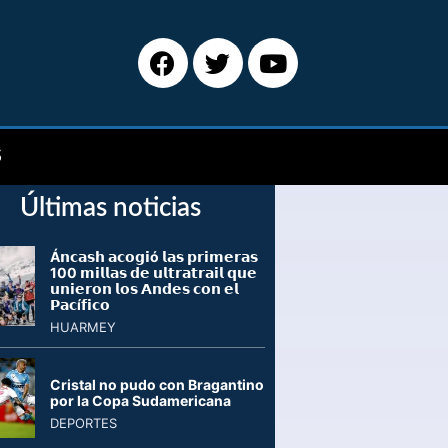
S
Últimas noticias
Á𝗻𝗰𝗮𝘀𝗵 𝗮𝗰𝗼𝗴𝗶ó 𝗹𝗮𝘀 𝗽𝗿𝗶𝗺𝗲𝗿𝗮𝘀
100 𝗺𝗶𝗹𝗹𝗮𝘀 𝗱𝗲 𝘂𝗹𝘁𝗿𝗮𝘁𝗿𝗮𝗶𝗹 𝗾𝘂𝗲
𝘂𝗻𝗶𝗲𝗿𝗼𝗻 𝗹𝗼𝘀 𝗔𝗻𝗱𝗲𝘀 𝗰𝗼𝗻 𝗲𝗹
𝗣𝗮𝗰í𝗳𝗶𝗰𝗼
HUARMEY
Cristal no pudo con Bragantino
por la Copa Sudamericana
DEPORTES