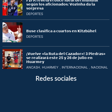
𝗙𝗜𝗙𝗔 𝗿𝗲𝘃𝗲𝗹𝗮 𝗲𝗹 𝗼𝗻𝗰𝗲 𝗶𝗱𝗲𝗮𝗹 𝗱𝗲𝗹 𝗺𝘂𝗻𝗱𝗶𝗮𝗹
𝘀𝗲𝗴ú𝗻 𝗹𝗼𝘀 𝗮𝗳𝗶𝗰𝗶𝗼𝗻𝗮𝗱𝗼𝘀: 𝗩𝗼𝘇𝗶𝗻𝗵𝗮 𝗱𝗮 𝗹𝗮
𝘀𝗼𝗿𝗽𝗿𝗲𝘀𝗮
DEPORTES
𝗕𝘂𝘀𝗲 𝗰𝗹𝗮𝘀𝗶𝗳𝗶𝗰𝗮 𝗮 𝗰𝘂𝗮𝗿𝘁𝗼𝘀 𝗲𝗻 𝗞𝗶𝘁𝘇𝗯ü𝗵𝗲𝗹
DEPORTES
¡𝗩𝘂𝗲𝗹𝘃𝗲 «𝗹𝗮 𝗥𝘂𝘁𝗮 𝗱𝗲𝗹 𝗖𝗮𝘇𝗮𝗱𝗼𝗿»! 3 𝗣𝗶𝗲𝗱𝗿𝗮𝘀»
𝘀𝗲 𝗿𝗲𝗮𝗹𝗶𝘇𝗮𝗿á 𝗲𝘀𝘁𝗲 25 𝘆 26 𝗱𝗲 𝗷𝘂𝗹𝗶𝗼 𝗲𝗻
𝗛𝘂𝗮𝗿𝗺𝗲𝘆
ANCASH
,
HUARMEY
,
INTERNACIONAL
,
NACIONAL
Redes sociales