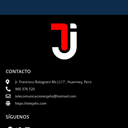
CONTACTO
Jr. Francisco Bolognesi Mz J L17 , Huarmey, Perú
960 376 520
telecomunicacionesjahs@hotmail.com
https://telejahs.com
SÍGUENOS