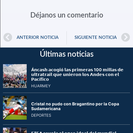
Déjanos un comentario
ANTERIOR NOTICIA
SIGUIENTE NOTICIA
Últimas noticias
Á𝗻𝗰𝗮𝘀𝗵 𝗮𝗰𝗼𝗴𝗶ó 𝗹𝗮𝘀 𝗽𝗿𝗶𝗺𝗲𝗿𝗮𝘀 100 𝗺𝗶𝗹𝗹𝗮𝘀 𝗱𝗲
𝘂𝗹𝘁𝗿𝗮𝘁𝗿𝗮𝗶𝗹 𝗾𝘂𝗲 𝘂𝗻𝗶𝗲𝗿𝗼𝗻 𝗹𝗼𝘀 𝗔𝗻𝗱𝗲𝘀 𝗰𝗼𝗻 𝗲𝗹
𝗣𝗮𝗰í𝗳𝗶𝗰𝗼
HUARMEY
Cristal no pudo con Bragantino por la Copa
Sudamericana
DEPORTES