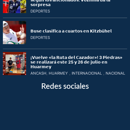
𝘀𝗼𝗿𝗽𝗿𝗲𝘀𝗮
DEPORTES
𝗕𝘂𝘀𝗲 𝗰𝗹𝗮𝘀𝗶𝗳𝗶𝗰𝗮 𝗮 𝗰𝘂𝗮𝗿𝘁𝗼𝘀 𝗲𝗻 𝗞𝗶𝘁𝘇𝗯ü𝗵𝗲𝗹
DEPORTES
¡𝗩𝘂𝗲𝗹𝘃𝗲 «𝗹𝗮 𝗥𝘂𝘁𝗮 𝗱𝗲𝗹 𝗖𝗮𝘇𝗮𝗱𝗼𝗿»! 3 𝗣𝗶𝗲𝗱𝗿𝗮𝘀»
𝘀𝗲 𝗿𝗲𝗮𝗹𝗶𝘇𝗮𝗿á 𝗲𝘀𝘁𝗲 25 𝘆 26 𝗱𝗲 𝗷𝘂𝗹𝗶𝗼 𝗲𝗻
𝗛𝘂𝗮𝗿𝗺𝗲𝘆
ANCASH
,
HUARMEY
,
INTERNACIONAL
,
NACIONAL
Redes sociales