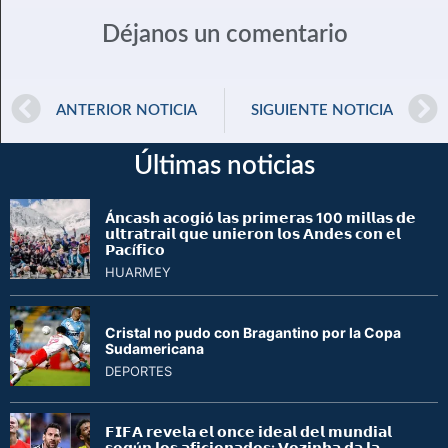
Déjanos un comentario
ANTERIOR NOTICIA
SIGUIENTE NOTICIA
Últimas noticias
Á𝗻𝗰𝗮𝘀𝗵 𝗮𝗰𝗼𝗴𝗶ó 𝗹𝗮𝘀 𝗽𝗿𝗶𝗺𝗲𝗿𝗮𝘀 100 𝗺𝗶𝗹𝗹𝗮𝘀 𝗱𝗲
𝘂𝗹𝘁𝗿𝗮𝘁𝗿𝗮𝗶𝗹 𝗾𝘂𝗲 𝘂𝗻𝗶𝗲𝗿𝗼𝗻 𝗹𝗼𝘀 𝗔𝗻𝗱𝗲𝘀 𝗰𝗼𝗻 𝗲𝗹
𝗣𝗮𝗰í𝗳𝗶𝗰𝗼
HUARMEY
Cristal no pudo con Bragantino por la Copa
Sudamericana
DEPORTES
𝗙𝗜𝗙𝗔 𝗿𝗲𝘃𝗲𝗹𝗮 𝗲𝗹 𝗼𝗻𝗰𝗲 𝗶𝗱𝗲𝗮𝗹 𝗱𝗲𝗹 𝗺𝘂𝗻𝗱𝗶𝗮𝗹
𝘀𝗲𝗴ú𝗻 𝗹𝗼𝘀 𝗮𝗳𝗶𝗰𝗶𝗼𝗻𝗮𝗱𝗼𝘀: 𝗩𝗼𝘇𝗶𝗻𝗵𝗮 𝗱𝗮 𝗹𝗮