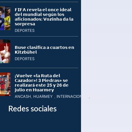
𝗙𝗜𝗙𝗔 𝗿𝗲𝘃𝗲𝗹𝗮 𝗲𝗹 𝗼𝗻𝗰𝗲 𝗶𝗱𝗲𝗮𝗹
𝗱𝗲𝗹 𝗺𝘂𝗻𝗱𝗶𝗮𝗹 𝘀𝗲𝗴ú𝗻 𝗹𝗼𝘀
𝗮𝗳𝗶𝗰𝗶𝗼𝗻𝗮𝗱𝗼𝘀: 𝗩𝗼𝘇𝗶𝗻𝗵𝗮 𝗱𝗮 𝗹𝗮
𝘀𝗼𝗿𝗽𝗿𝗲𝘀𝗮
DEPORTES
𝗕𝘂𝘀𝗲 𝗰𝗹𝗮𝘀𝗶𝗳𝗶𝗰𝗮 𝗮 𝗰𝘂𝗮𝗿𝘁𝗼𝘀 𝗲𝗻
𝗞𝗶𝘁𝘇𝗯ü𝗵𝗲𝗹
DEPORTES
¡𝗩𝘂𝗲𝗹𝘃𝗲 «𝗹𝗮 𝗥𝘂𝘁𝗮 𝗱𝗲𝗹
𝗖𝗮𝘇𝗮𝗱𝗼𝗿»! 3 𝗣𝗶𝗲𝗱𝗿𝗮𝘀» 𝘀𝗲
𝗿𝗲𝗮𝗹𝗶𝘇𝗮𝗿á 𝗲𝘀𝘁𝗲 25 𝘆 26 𝗱𝗲
𝗷𝘂𝗹𝗶𝗼 𝗲𝗻 𝗛𝘂𝗮𝗿𝗺𝗲𝘆
ANCASH
,
HUARMEY
,
INTERNACIONAL
,
NACIONAL
Redes sociales