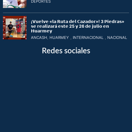
DEPORTES
¡𝗩𝘂𝗲𝗹𝘃𝗲 «𝗹𝗮 𝗥𝘂𝘁𝗮 𝗱𝗲𝗹 𝗖𝗮𝘇𝗮𝗱𝗼𝗿»! 3 𝗣𝗶𝗲𝗱𝗿𝗮𝘀»
𝘀𝗲 𝗿𝗲𝗮𝗹𝗶𝘇𝗮𝗿á 𝗲𝘀𝘁𝗲 25 𝘆 26 𝗱𝗲 𝗷𝘂𝗹𝗶𝗼 𝗲𝗻
𝗛𝘂𝗮𝗿𝗺𝗲𝘆
ANCASH
,
HUARMEY
,
INTERNACIONAL
,
NACIONAL
Redes sociales