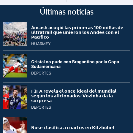
Últimas noticias
Á𝗻𝗰𝗮𝘀𝗵 𝗮𝗰𝗼𝗴𝗶ó 𝗹𝗮𝘀 𝗽𝗿𝗶𝗺𝗲𝗿𝗮𝘀 100 𝗺𝗶𝗹𝗹𝗮𝘀 𝗱𝗲
𝘂𝗹𝘁𝗿𝗮𝘁𝗿𝗮𝗶𝗹 𝗾𝘂𝗲 𝘂𝗻𝗶𝗲𝗿𝗼𝗻 𝗹𝗼𝘀 𝗔𝗻𝗱𝗲𝘀 𝗰𝗼𝗻 𝗲𝗹
𝗣𝗮𝗰í𝗳𝗶𝗰𝗼
HUARMEY
Cristal no pudo con Bragantino por la Copa
Sudamericana
DEPORTES
𝗙𝗜𝗙𝗔 𝗿𝗲𝘃𝗲𝗹𝗮 𝗲𝗹 𝗼𝗻𝗰𝗲 𝗶𝗱𝗲𝗮𝗹 𝗱𝗲𝗹 𝗺𝘂𝗻𝗱𝗶𝗮𝗹
𝘀𝗲𝗴ú𝗻 𝗹𝗼𝘀 𝗮𝗳𝗶𝗰𝗶𝗼𝗻𝗮𝗱𝗼𝘀: 𝗩𝗼𝘇𝗶𝗻𝗵𝗮 𝗱𝗮 𝗹𝗮
𝘀𝗼𝗿𝗽𝗿𝗲𝘀𝗮
DEPORTES
𝗕𝘂𝘀𝗲 𝗰𝗹𝗮𝘀𝗶𝗳𝗶𝗰𝗮 𝗮 𝗰𝘂𝗮𝗿𝘁𝗼𝘀 𝗲𝗻 𝗞𝗶𝘁𝘇𝗯ü𝗵𝗲𝗹