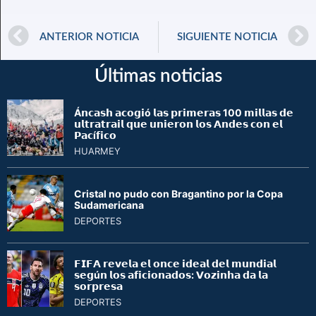
ANTERIOR NOTICIA
SIGUIENTE NOTICIA
Últimas noticias
Á𝗻𝗰𝗮𝘀𝗵 𝗮𝗰𝗼𝗴𝗶ó 𝗹𝗮𝘀 𝗽𝗿𝗶𝗺𝗲𝗿𝗮𝘀 100 𝗺𝗶𝗹𝗹𝗮𝘀 𝗱𝗲
𝘂𝗹𝘁𝗿𝗮𝘁𝗿𝗮𝗶𝗹 𝗾𝘂𝗲 𝘂𝗻𝗶𝗲𝗿𝗼𝗻 𝗹𝗼𝘀 𝗔𝗻𝗱𝗲𝘀 𝗰𝗼𝗻 𝗲𝗹
𝗣𝗮𝗰í𝗳𝗶𝗰𝗼
HUARMEY
Cristal no pudo con Bragantino por la Copa
Sudamericana
DEPORTES
𝗙𝗜𝗙𝗔 𝗿𝗲𝘃𝗲𝗹𝗮 𝗲𝗹 𝗼𝗻𝗰𝗲 𝗶𝗱𝗲𝗮𝗹 𝗱𝗲𝗹 𝗺𝘂𝗻𝗱𝗶𝗮𝗹
𝘀𝗲𝗴ú𝗻 𝗹𝗼𝘀 𝗮𝗳𝗶𝗰𝗶𝗼𝗻𝗮𝗱𝗼𝘀: 𝗩𝗼𝘇𝗶𝗻𝗵𝗮 𝗱𝗮 𝗹𝗮
𝘀𝗼𝗿𝗽𝗿𝗲𝘀𝗮
DEPORTES