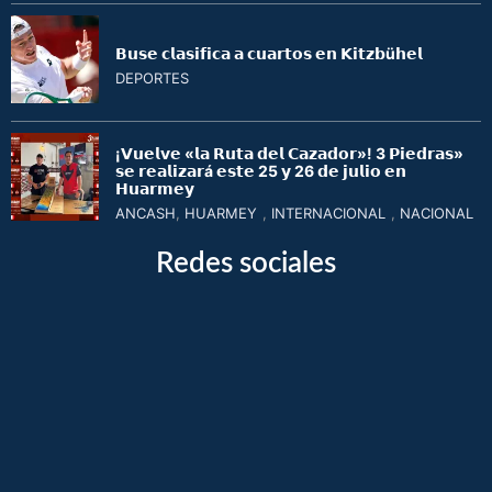
𝗕𝘂𝘀𝗲 𝗰𝗹𝗮𝘀𝗶𝗳𝗶𝗰𝗮 𝗮 𝗰𝘂𝗮𝗿𝘁𝗼𝘀 𝗲𝗻 𝗞𝗶𝘁𝘇𝗯ü𝗵𝗲𝗹
DEPORTES
¡𝗩𝘂𝗲𝗹𝘃𝗲 «𝗹𝗮 𝗥𝘂𝘁𝗮 𝗱𝗲𝗹 𝗖𝗮𝘇𝗮𝗱𝗼𝗿»! 3 𝗣𝗶𝗲𝗱𝗿𝗮𝘀»
𝘀𝗲 𝗿𝗲𝗮𝗹𝗶𝘇𝗮𝗿á 𝗲𝘀𝘁𝗲 25 𝘆 26 𝗱𝗲 𝗷𝘂𝗹𝗶𝗼 𝗲𝗻
𝗛𝘂𝗮𝗿𝗺𝗲𝘆
ANCASH
,
HUARMEY
,
INTERNACIONAL
,
NACIONAL
Redes sociales