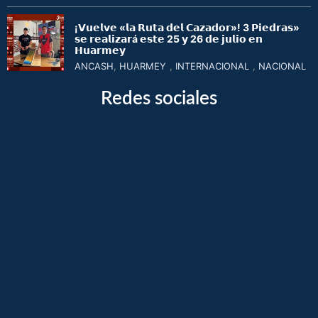
¡𝗩𝘂𝗲𝗹𝘃𝗲 «𝗹𝗮 𝗥𝘂𝘁𝗮 𝗱𝗲𝗹 𝗖𝗮𝘇𝗮𝗱𝗼𝗿»! 3 𝗣𝗶𝗲𝗱𝗿𝗮𝘀»
𝘀𝗲 𝗿𝗲𝗮𝗹𝗶𝘇𝗮𝗿á 𝗲𝘀𝘁𝗲 25 𝘆 26 𝗱𝗲 𝗷𝘂𝗹𝗶𝗼 𝗲𝗻
𝗛𝘂𝗮𝗿𝗺𝗲𝘆
ANCASH
,
HUARMEY
,
INTERNACIONAL
,
NACIONAL
Redes sociales