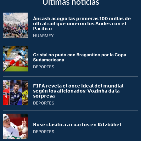
Últimas noticias
Á𝗻𝗰𝗮𝘀𝗵 𝗮𝗰𝗼𝗴𝗶ó 𝗹𝗮𝘀 𝗽𝗿𝗶𝗺𝗲𝗿𝗮𝘀 100 𝗺𝗶𝗹𝗹𝗮𝘀 𝗱𝗲
𝘂𝗹𝘁𝗿𝗮𝘁𝗿𝗮𝗶𝗹 𝗾𝘂𝗲 𝘂𝗻𝗶𝗲𝗿𝗼𝗻 𝗹𝗼𝘀 𝗔𝗻𝗱𝗲𝘀 𝗰𝗼𝗻 𝗲𝗹
𝗣𝗮𝗰í𝗳𝗶𝗰𝗼
HUARMEY
Cristal no pudo con Bragantino por la Copa
Sudamericana
DEPORTES
𝗙𝗜𝗙𝗔 𝗿𝗲𝘃𝗲𝗹𝗮 𝗲𝗹 𝗼𝗻𝗰𝗲 𝗶𝗱𝗲𝗮𝗹 𝗱𝗲𝗹 𝗺𝘂𝗻𝗱𝗶𝗮𝗹
𝘀𝗲𝗴ú𝗻 𝗹𝗼𝘀 𝗮𝗳𝗶𝗰𝗶𝗼𝗻𝗮𝗱𝗼𝘀: 𝗩𝗼𝘇𝗶𝗻𝗵𝗮 𝗱𝗮 𝗹𝗮
𝘀𝗼𝗿𝗽𝗿𝗲𝘀𝗮
DEPORTES
𝗕𝘂𝘀𝗲 𝗰𝗹𝗮𝘀𝗶𝗳𝗶𝗰𝗮 𝗮 𝗰𝘂𝗮𝗿𝘁𝗼𝘀 𝗲𝗻 𝗞𝗶𝘁𝘇𝗯ü𝗵𝗲𝗹
DEPORTES