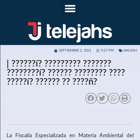
SEPTIEMBRE 2, 2021
9:27 PM
ANCASH
| ??????í? ????????? ???????
????????í? ?????? ???????? ????
?????í? ?????? ?? ????ñ?
La Fiscalía Especializada en Materia Ambiental del